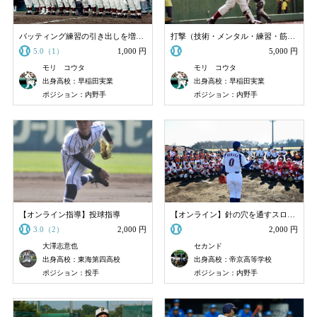
バッティング練習の引き出しを増やしたい時に購入する
打撃（技術・メンタル・練習・筋トレ）
5.0（1）
1,000 円
5,000 円
モリ コウタ
モリ コウタ
出身高校：早稲田実業
出身高校：早稲田実業
ポジション：内野手
ポジション：内野手
【オンライン指導】投球指導
【オンライン】針の穴を通すスローイングの指導
3.0（2）
2,000 円
2,000 円
大澤志意也
セカンド
出身高校：東海第四高校
出身高校：帝京高等学校
ポジション：投手
ポジション：内野手