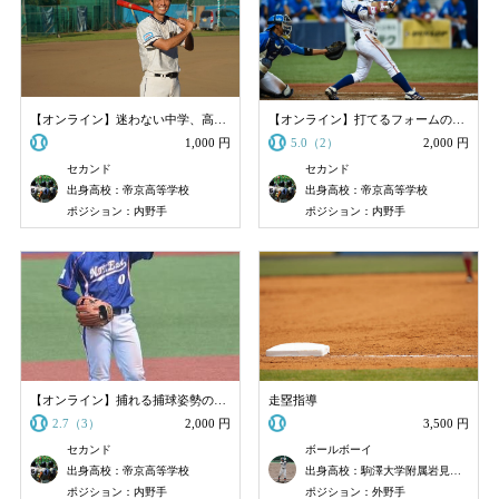
【オンライン】迷わない中学、高校選び
【オンライン】打てるフォームの指導
1,000 円
5.0（2）
2,000 円
セカンド
セカンド
出身高校：帝京高等学校
出身高校：帝京高等学校
ポジション：内野手
ポジション：内野手
【オンライン】捕れる捕球姿勢の指導
走塁指導
2.7（3）
2,000 円
3,500 円
セカンド
ボールボーイ
出身高校：帝京高等学校
出身高校：駒澤大学附属岩見沢高校
ポジション：内野手
ポジション：外野手