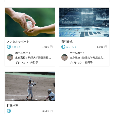
メンタルサポート
資料作成
5.0（2）
1,000 円
5.0（2）
1,000 円
ボールボーイ
ボールボーイ
出身高校：駒澤大学附属岩見沢高校
出身高校：駒澤大学附属岩見沢高校
ポジション：外野手
ポジション：外野手
打撃指導
3,500 円